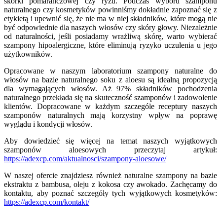
skórki pomarańczowej czy ryżu. Podczas wyboru szamponu
naturalnego czy kosmetyków powinniśmy dokładnie zapoznać się z
etykietą i upewnić się, że nie ma w niej składników, które mogą nie
być odpowiednie dla naszych włosów czy skóry głowy. Niezależnie
od naturalności, jeśli posiadamy wrażliwą skórę, warto wybierać
szampony hipoalergiczne, które eliminują ryzyko uczulenia u jego
użytkowników.
Opracowane w naszym laboratorium szampony naturalne do
włosów na bazie naturalnego soku z aloesu są idealną propozycją
dla wymagających włosów. Aż 97% składników pochodzenia
naturalnego przekłada się na skuteczność szamponów i zadowolenie
klientów. Dopracowane w każdym szczególe receptury naszych
szamponów naturalnych mają korzystny wpływ na poprawę
wyglądu i kondycji włosów.
Aby dowiedzieć się więcej na temat naszych wyjątkowych
szamponów aloesowych przeczytaj artykuł:
https://adexcp.com/aktualnosci/szampony-aloesowe/
W naszej ofercie znajdziesz również naturalne szampony na bazie
ekstraktu z bambusa, oleju z kokosa czy awokado. Zachęcamy do
kontaktu, aby poznać szczegóły tych wyjątkowych kosmetyków:
https://adexcp.com/kontakt/