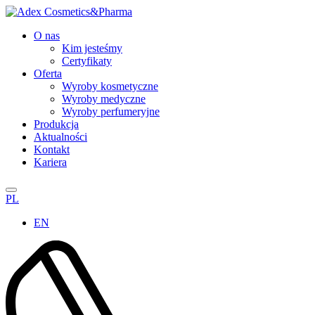
O nas
Kim jesteśmy
Certyfikaty
Oferta
Wyroby kosmetyczne
Wyroby medyczne
Wyroby perfumeryjne
Produkcja
Aktualności
Kontakt
Kariera
PL
EN