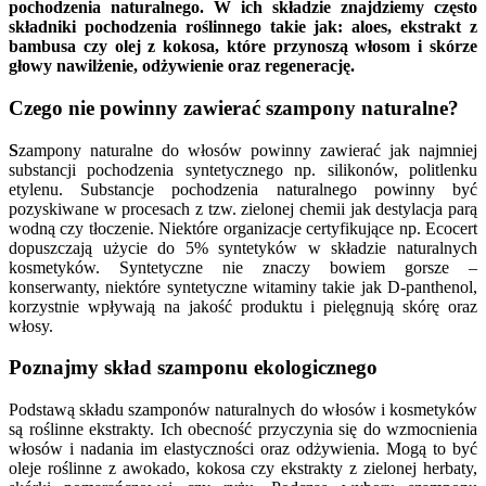
pochodzenia naturalnego. W ich składzie znajdziemy często
składniki pochodzenia roślinnego takie jak: aloes, ekstrakt z
bambusa czy olej z kokosa, które przynoszą włosom i skórze
głowy nawilżenie, odżywienie oraz regenerację.
Czego nie powinny zawierać szampony naturalne?
S
zampony naturalne do włosów powinny zawierać jak najmniej
substancji pochodzenia syntetycznego np. silikonów, politlenku
etylenu. Substancje pochodzenia naturalnego powinny być
pozyskiwane w procesach z tzw. zielonej chemii jak destylacja parą
wodną czy tłoczenie. Niektóre organizacje certyfikujące np. Ecocert
dopuszczają użycie do 5% syntetyków w składzie naturalnych
kosmetyków. Syntetyczne nie znaczy bowiem gorsze –
konserwanty, niektóre syntetyczne witaminy takie jak D-panthenol,
korzystnie wpływają na jakość produktu i pielęgnują skórę oraz
włosy.
Poznajmy skład szamponu ekologicznego
Podstawą składu szamponów naturalnych do włosów i kosmetyków
są roślinne ekstrakty. Ich obecność przyczynia się do wzmocnienia
włosów i nadania im elastyczności oraz odżywienia. Mogą to być
oleje roślinne z awokado, kokosa czy ekstrakty z zielonej herbaty,