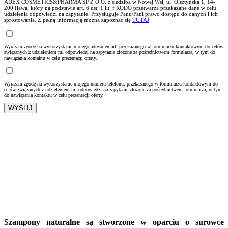
ADEX COSMETICS&PHARMA SP Z O.O. z siedzibą w Nowej Wsi, ul. Olsztyńska 1, 14-
200 Iława, który na podstawie art. 6 ust. 1 lit. f RODO przetwarza przekazane dane w celu
udzielenia odpowiedzi na zapytanie. Przysługuje Panu/Pani prawo dostępu do danych i ich
sprostowania. Z pełną informacją można zapoznać się
TUTAJ
Wyrażam zgodę na wykorzystanie mojego adresu email, przekazanego w formularzu kontaktowym do celów
związanych z udzieleniem mi odpowiedzi na zapytanie złożone za pośrednictwem formularza, w tym do
nawiązania kontaktu w celu prezentacji oferty.
Wyrażam zgodę na wykorzystanie mojego numeru telefonu, przekazanego w formularzu kontaktowym do
celów związanych z udzieleniem mi odpowiedzi na zapytanie złożone za pośrednictwem formularza, w tym
do nawiązania kontaktu w celu prezentacji oferty.
12.03.21
Szampony naturalne są stworzone w oparciu o surowce