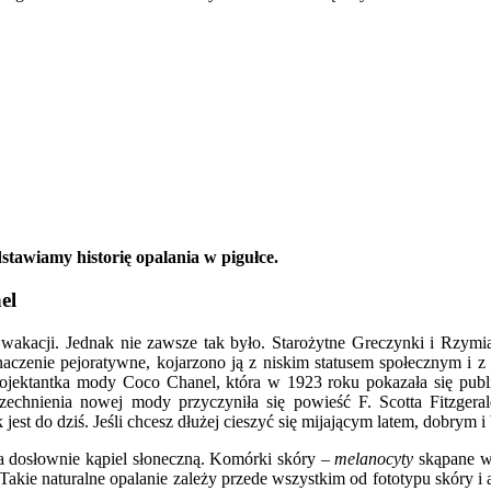
stawiamy historię opalania w pigułce.
el
wakacji. Jednak nie zawsze tak było. Starożytne Greczynki i Rzymia
znaczenie pejoratywne, kojarzono ją z niskim statusem społecznym i
ojektantka mody Coco Chanel, która w 1923 roku pokazała się publi
echnienia nowej mody przyczyniła się powieść F. Scotta Fitzgera
k jest do dziś. Jeśli chcesz dłużej cieszyć się mijającym latem, dobry
a dosłownie kąpiel słoneczną. Komórki skóry –
melanocyty
skąpane w
 Takie naturalne opalanie zależy przede wszystkim od fototypu skór