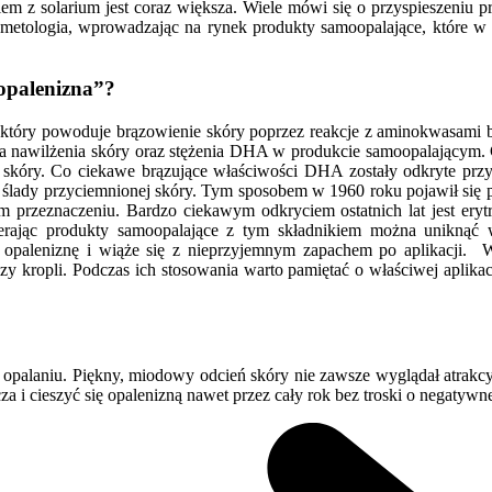
em z solarium jest coraz większa. Wiele mówi się o przyspieszeniu p
tologia, wprowadzając na rynek produkty samoopalające, które w sp
 opalenizna”?
który powoduje brązowienie skóry poprzez reakcje z aminokwasami b
nia nawilżenia skóry oraz stężenia DHA w produkcie samoopalającym. Cz
 skóry. Co ciekawe brązujące właściwości DHA zostały odkryte prz
ię ślady przyciemnionej skóry. Tym sposobem w 1960 roku pojawił się 
m przeznaczeniu. Bardzo ciekawym odkryciem ostatnich lat jest er
bierając produkty samoopalające z tym składnikiem można uniknąć
 opaleniznę i wiąże się z nieprzyjemnym zapachem po aplikacji.
W
kropli. Podczas ich stosowania warto pamiętać o właściwej aplikacji.
palaniu. Piękny, miodowy odcień skóry nie zawsze wyglądał atrakcyjn
a i cieszyć się opalenizną nawet przez cały rok bez troski o negatyw