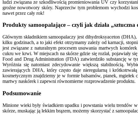
ludzi związana ze szkodliwością promieniowania UV czy korzystani
groźne nowotwory skóry. Naprzeciw tym problemom wychodzi kosme
nawet przez cały rok!
Produkty samoopalające – czyli jak działa „sztuczna
Głównym składnikiem samoopalaczy jest dihydroksyaceton (DHA), 
kilku godzinach, a to jaki efekt otrzymamy zależy od karnacji, stop
jest związane z naturalnym procesem usuwania martwych komórek
cukru we krwi. W miejscach na skórze gdzie się rozlał, pojawiały s
Food and Drug Administration (FDA) zatwierdziło substancję w ty
Wyróżnia się natomiast zdecydowanie większą stabilnością. Wy
zawierających DHA, który często daje nieregularną i krótkotrwałą
kosmetycznym znajdziemy je w formie balsamów, pianek, mgiełek czy 
martwy naskórek i zapewni równomierne rozprowadzenie produktu.
Podsumowanie
Minione wieki były świadkiem upadku i powstania wielu trendów w o
skórze, muskając ją lekkim brązem, możemy skorzystać z samoopalacz