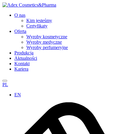
O nas
Kim jesteśmy
Certyfikaty
Oferta
Wyroby kosmetyczne
Wyroby medyczne
Wyroby perfumeryjne
Produkcja
Aktualności
Kontakt
Kariera
PL
EN