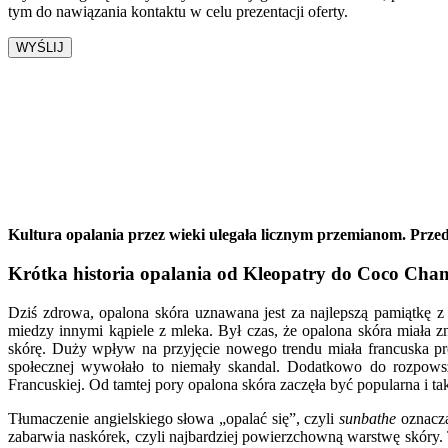
tym do nawiązania kontaktu w celu prezentacji oferty.
26.08.22
Kultura opalania przez wieki ulegała licznym przemianom. Przed
Krótka historia opalania od Kleopatry do Coco Chan
Dziś zdrowa, opalona skóra uznawana jest za najlepszą pamiątkę z 
miedzy innymi kąpiele z mleka. Był czas, że opalona skóra miała 
skórę. Duży wpływ na przyjęcie nowego trendu miała francuska pr
społecznej wywołało to niemały skandal. Dodatkowo do rozpowsz
Francuskiej. Od tamtej pory opalona skóra zaczęła być popularna i ta
Tłumaczenie angielskiego słowa „opalać się”, czyli
sunbathe
oznacz
zabarwia naskórek, czyli najbardziej powierzchowną warstwę skóry.