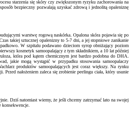
rocesu starzenia się skóry czy zwiększonym ryzyku zachorowania na
osób bezpieczny pozwalają uzyskać zdrową i jednolitą opaleniznę
udującymi warstwę rogową naskórka. Opalona skóra pojawia się po
as takiej sztucznej opalenizny to 5-7 dni, a jej stopniowe zanikanie
ypadkowo. W szpitalu podawano dzieciom syrop obniżający poziom
pierwszy kosmetyk samoopalający z tym składnikiem, a 10 lat później
ytruloza, która pod kątem chemicznym jest bardzo podobna do DHA.
 wad, jakie mogą wystąpić w przypadku stosowania samoopalaczy
achlarz produktów samoopalających jest coraz większy. Na rynku
 Przed nałożeniem zaleca się zrobienie peelingu ciała, który usunie
ie. Dziś natomiast wiemy, że jeśli chcemy zatrzymać lato na swojej
ne konsekwencje.