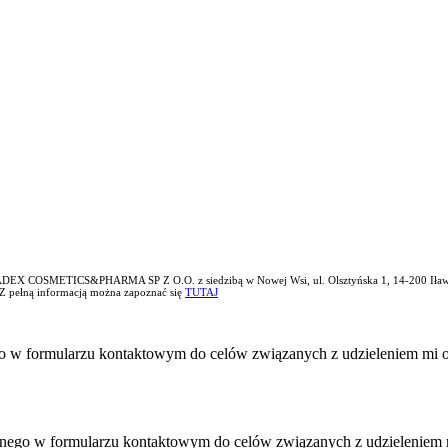
EX COSMETICS&PHARMA SP Z O.O. z siedzibą w Nowej Wsi, ul. Olsztyńska 1, 14-200 Iława, któ
 Z pełną informacją można zapoznać się
TUTAJ
o w formularzu kontaktowym do celów związanych z udzieleniem mi o
nego w formularzu kontaktowym do celów związanych z udzieleniem m