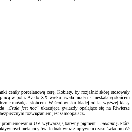
nki ceniły porcelanową cerę. Kobiety, by rozjaśnić skórę stosowały
 z pracą w polu. Aż do XX wieku trwała moda na nieskalaną słońcem
cznie muśnięta słońcem. W środowisku bladej od lat wyższej klasy
lda „
Czuła jest noc
” ukazująca gwiazdy opalające się na Riwierze
m i bezpiecznym rozwiązaniem jest samoopalacz.
 promieniowaniu UV wytwarzają barwny pigment –
melaninę
, która
y i aktywności melanocytów. Jednak wraz z upływem czasu świadomość