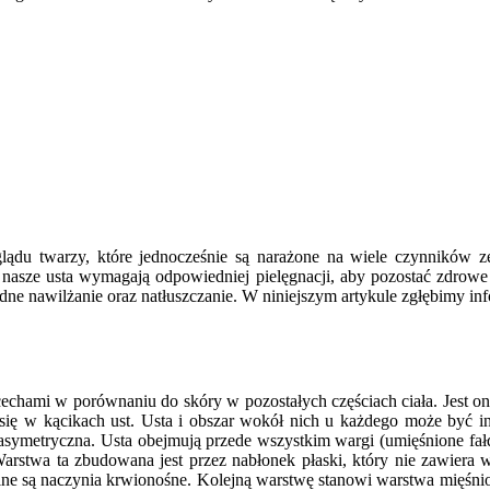
yglądu twarzy, które jednocześnie są narażone na wiele czynników 
ze usta wymagają odpowiedniej pielęgnacji, aby pozostać zdrowe i g
dne nawilżanie oraz natłuszczanie. W niniejszym artykule zgłębimy in
echami w porównaniu do skóry w pozostałych częściach ciała. Jest o
 się w kącikach ust. Usta i obszar wokół nich u każdego może być in
ymetryczna. Usta obejmują przede wszystkim wargi (umięśnione fałdy s
rstwa ta zbudowana jest przez nabłonek płaski, który nie zawiera 
e są naczynia krwionośne. Kolejną warstwę stanowi warstwa mięśniową 