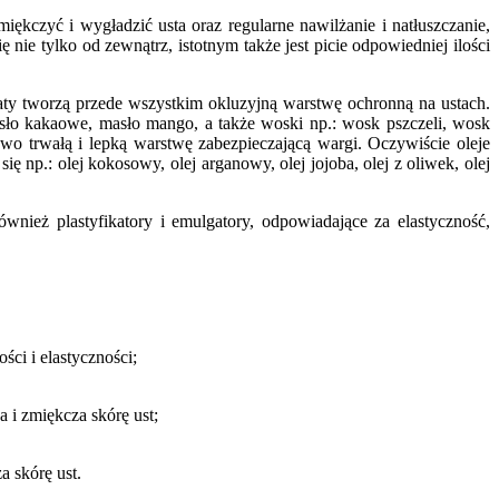
kczyć i wygładzić usta oraz regularne nawilżanie i natłuszczanie,
e tylko od zewnątrz, istotnym także jest picie odpowiedniej ilości
aty tworzą przede wszystkim okluzyjną warstwę ochronną na ustach.
 masło kakaowe, masło mango, a także woski np.: wosk pszczeli, wosk
wo trwałą i lepką warstwę zabezpieczającą wargi. Oczywiście oleje
 np.: olej kokosowy, olej arganowy, olej jojoba, olej z oliwek, olej
również plastyfikatory i emulgatory, odpowiadające za elastyczność,
ci i elastyczności;
 i zmiękcza skórę ust;
a skórę ust.