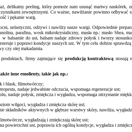
, delikatny peeling, który pomoże nam usunąć martwy naskórek, zmię
zynnikami zewnętrznymi. Co ważne, nawilżanie powinno odbywać się ni
kość i pękanie warg.
cni, uelastyczni, odżywi i nawilży nasze wargi. Odpowiednie prepar
, lanolina, parafina, wosk mikrokrystaliczny, masła np.: masło Shea,
w balsamie do ust, balsam nadaje zdrowy połysk i tworzy stosunko
eruje i poprawi kondycje naszych ust. W tym celu dobrze sprawdzą się
owy czy olej makadamia.
produktach, firmy zajmujące się
produkcją kontraktową
stosują 
akże inne emolienty, takie jak np.:
k i blask, filmotwórczy;
tropestu, nadaje jedwabiste odczucia, wspomaga regeneracje ust;
holu, nadaje połysk, zmiękcza i wygładza, wspomaga utrzymanie miękkoś
iom wilgoci, wygładza i zmiękcza skórę ust;
nie składników aktywnych w głębsze warstwy skóry, nawilża, wygładza
 filmotwórcze, wygładzają i zmiękczają skórę ust;
a powierzchni ust, poprawia ich ogólną kondycje, wygładza i zmiękcz