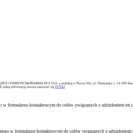
EX COSMETICS&PHARMA SP Z O.O. z siedzibą w Nowej Wsi, ul. Olsztyńska 1, 14-200 Iława, któ
 Z pełną informacją można zapoznać się
TUTAJ
o w formularzu kontaktowym do celów związanych z udzieleniem mi o
nego w formularzu kontaktowym do celów związanych z udzieleniem m