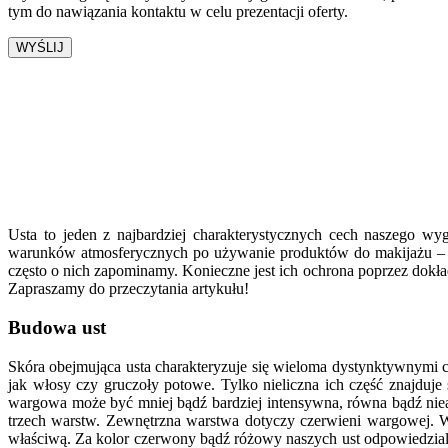
tym do nawiązania kontaktu w celu prezentacji oferty.
22.03.24
Usta to jeden z najbardziej charakterystycznych cech naszego w
warunków atmosferycznych po używanie produktów do makijażu – nas
często o nich zapominamy. Konieczne jest ich ochrona poprzez dokła
Zapraszamy do przeczytania artykułu!
Budowa ust
Skóra obejmująca usta charakteryzuje się wieloma dystynktywnymi c
jak włosy czy gruczoły potowe. Tylko nieliczna ich część znajduje
wargowa może być mniej bądź bardziej intensywna, równa bądź nieas
trzech warstw. Zewnętrzna warstwa dotyczy czerwieni wargowej. Wa
właściwą. Za kolor czerwony bądź różowy naszych ust odpowiedzialn