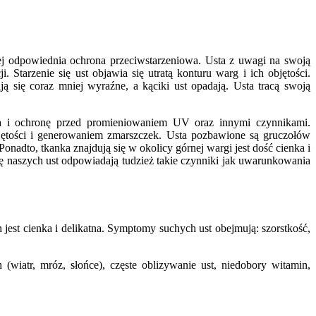
 jej odpowiednia ochrona przeciwstarzeniowa. Usta z uwagi na swoją
tarzenie się ust objawia się utratą konturu warg i ich objętości.
ą się coraz mniej wyraźne, a kąciki ust opadają. Usta tracą swoją
ia i ochronę przed promieniowaniem UV oraz innymi czynnikami.
ętości i generowaniem zmarszczek. Usta pozbawione są gruczołów
adto, tkanka znajdują się w okolicy górnej wargi jest dość cienka i
naszych ust odpowiadają tudzież takie czynniki jak uwarunkowania
jest cienka i delikatna. Symptomy suchych ust obejmują: szorstkość,
iatr, mróz, słońce), częste oblizywanie ust, niedobory witamin,