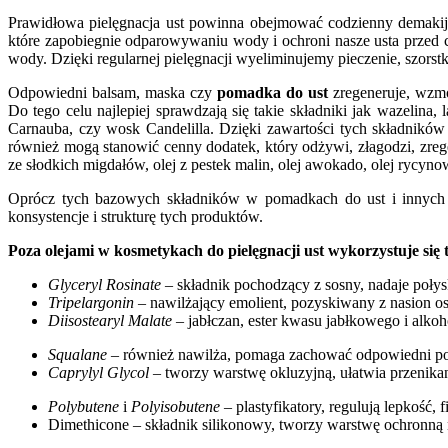
Prawidłowa pielęgnacja ust powinna obejmować codzienny demakijaż
które zapobiegnie odparowywaniu wody i ochroni nasze usta przed c
wody. Dzięki regularnej pielęgnacji wyeliminujemy pieczenie, szorst
Odpowiedni balsam, maska czy
pomadka do ust
zregeneruje, wzmo
Do tego celu najlepiej sprawdzają się takie składniki jak wazelina
Carnauba, czy wosk Candelilla. Dzięki zawartości tych składników
również mogą stanowić cenny dodatek, który odżywi, złagodzi, zregen
ze słodkich migdałów, olej z pestek malin, olej awokado, olej rycyn
Oprócz tych bazowych składników w pomadkach do ust i innych 
konsystencje i strukturę tych produktów.
Poza olejami w kosmetykach do pielęgnacji ust wykorzystuje się t
Glyceryl
Rosinate
– składnik pochodzący z sosny, nadaje połys
Tripelargonin
– nawilżający emolient, pozyskiwany z nasion os
Diisostearyl
Malate
– jabłczan, ester kwasu jabłkowego i alko
Squalane
– również nawilża, pomaga zachować odpowiedni poz
Caprylyl
Glycol
– tworzy warstwę okluzyjną, ułatwia przenika
Polybutene
i
Polyisobutene
– plastyfikatory, regulują lepkość,
Dimethicone – składnik silikonowy, tworzy warstwę ochronną n