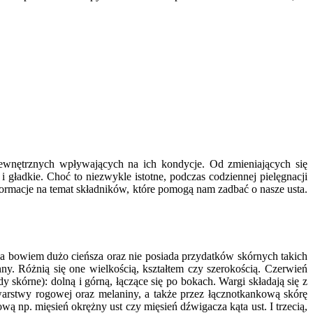
zewnętrznych wpływających na ich kondycje. Od zmieniających się
ładkie. Choć to niezwykle istotne, podczas codziennej pielęgnacji
formacje na temat składników, które pomogą nam zadbać o nasze usta.
na bowiem dużo cieńsza oraz nie posiada przydatków skórnych takich
ny. Różnią się one wielkością, kształtem czy szerokością. Czerwień
kórne): dolną i górną, łączące się po bokach. Wargi składają się z
warstwy rogowej oraz melaniny, a także przez łącznotkankową skórę
np. mięsień okrężny ust czy mięsień dźwigacza kąta ust. I trzecią,