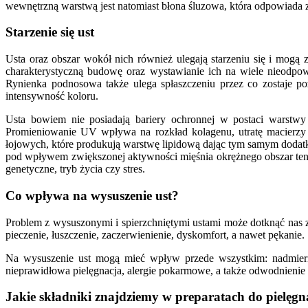
wewnętrzną warstwą jest natomiast błona śluzowa, która odpowiada z
Starzenie się ust
Usta oraz obszar wokół nich również ulegają starzeniu się i mogą 
charakterystyczną budowę oraz wystawianie ich na wiele nieodpowi
Rynienka podnosowa także ulega spłaszczeniu przez co zostaje poz
intensywność koloru.
Usta bowiem nie posiadają bariery ochronnej w postaci warstw
Promieniowanie UV wpływa na rozkład kolagenu, utratę macierzy
łojowych, które produkują warstwę lipidową dając tym samym dodatko
pod wpływem zwiększonej aktywności mięśnia okrężnego obszar ten
genetyczne, tryb życia czy stres.
Co wpływa na wysuszenie ust?
Problem z wysuszonymi i spierzchniętymi ustami może dotknąć nas za
pieczenie, łuszczenie, zaczerwienienie, dyskomfort, a nawet pękanie.
Na wysuszenie ust mogą mieć wpływ przede wszystkim: nadmierna 
nieprawidłowa pielęgnacja, alergie pokarmowe, a także odwodnienie
Jakie składniki znajdziemy w preparatach do pielęgna