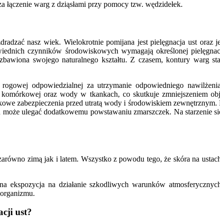
a łączenie warg z dziąsłami przy pomocy tzw. wędzidełek.
zdradzać nasz wiek. Wielokrotnie pomijana jest pielęgnacja ust oraz
ednich czynników środowiskowych wymagają określonej pielęgnacji. S
bawiona swojego naturalnego kształtu. Z czasem, kontury warg staj
y rogowej odpowiedzialnej za utrzymanie odpowiedniego nawilżen
 komórkowej oraz wody w tkankach, co skutkuje zmniejszeniem obj
we zabezpieczenia przed utratą wody i środowiskiem zewnętrznym. Pon
 może ulegać dodatkowemu powstawaniu zmarszczek. Na starzenie się 
równo zimą jak i latem. Wszystko z powodu tego, że skóra na ustach 
ekspozycja na działanie szkodliwych warunków atmosferycznych (w
 organizmu.
cji ust?