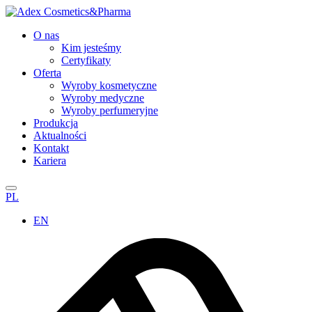
O nas
Kim jesteśmy
Certyfikaty
Oferta
Wyroby kosmetyczne
Wyroby medyczne
Wyroby perfumeryjne
Produkcja
Aktualności
Kontakt
Kariera
PL
EN